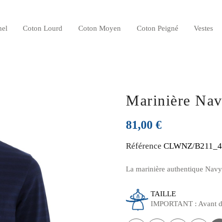
hel
Coton Lourd
Coton Moyen
Coton Peigné
Vestes
Valeurs et fabrication française
Histoire de la marinière marine
Marinière Nav
81,00 €
Référence
CLWNZ/B211_4
La marinière authentique Navy
TAILLE
IMPORTANT : Avant d'ac